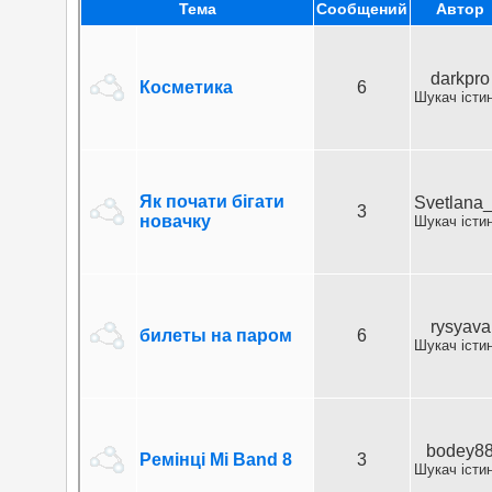
Тема
Cообщений
Автор
darkpro
Косметика
6
Шукач істи
Як почати бігати
Svetlana
3
новачку
Шукач істи
rysyava
билеты на паром
6
Шукач істи
bodey8
Ремінці Mi Band 8
3
Шукач істи