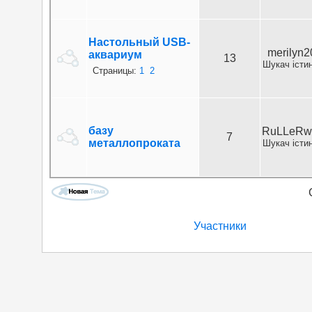
Настольный USB-
merilyn2
аквариум
13
Шукач істи
Страницы:
1
2
базу
RuLLeRw
7
металлопроката
Шукач істи
Участники