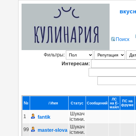
вкус
Поиск
Фильтры:
Интересам:
ЛС
ПС на
№
Пол
/ Имя
Статус
Сообщений
на Е-
фруме
майл
Шукач
1
fantik
істини.
Шукач
99
master-slova
істини.