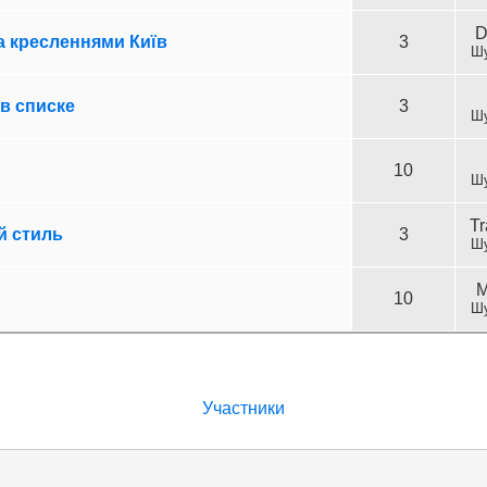
D
а кресленнями Київ
3
Шу
 в списке
3
Шу
10
Шу
Tr
й стиль
3
Шу
M
10
Шу
Участники