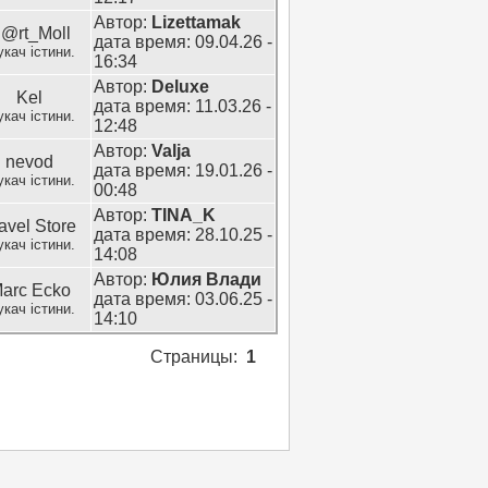
Автор:
Lizettamak
@rt_Moll
дата время: 09.04.26 -
кач істини.
16:34
Автор:
Deluxe
Kel
дата время: 11.03.26 -
кач істини.
12:48
Автор:
Valja
nevod
дата время: 19.01.26 -
кач істини.
00:48
Автор:
TINA_K
avel Store
дата время: 28.10.25 -
кач істини.
14:08
Автор:
Юлия Влади
arc Ecko
дата время: 03.06.25 -
кач істини.
14:10
Страницы:
1