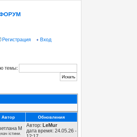
 ФОРУМ
Регистрация
Вход
ию темы:
Автор
Обновления
Автор:
LeMur
ветлана М
дата время: 24.05.26 -
кач істини.
12:17