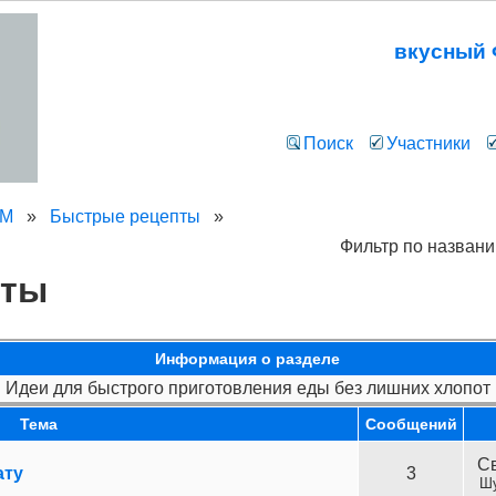
вкусный
Поиск
Участники
УМ
»
Быстрые рецепты
»
Фильтр по назван
пты
Информация о разделе
Идеи для быстрого приготовления еды без лишних хлопот
Тема
Cообщений
С
ату
3
Шу