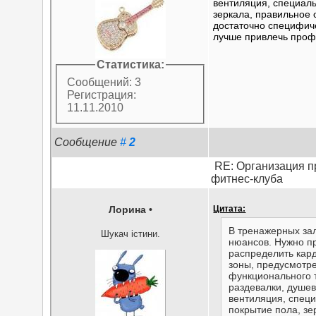
вентиляция, специал
зеркала, правильное
достаточно специфиче
лучше привлечь проф
Статистика:
Сообщений: 3
Регистрация:
11.11.2010
Сообщение
#
2
RE: Организация п
фитнес-клуба
Лорина
•
Цитата:
В тренажерных за
Шукач істини.
нюансов. Нужно п
распределить кар
зоны, предусмотре
функционального 
раздевалки, душе
вентиляция, спец
покрытие пола, зе