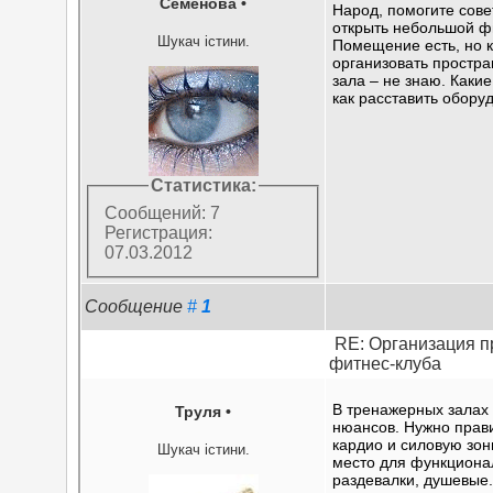
Семёнова
•
Народ, помогите сов
открыть небольшой ф
Шукач істини.
Помещение есть, но 
организовать простра
зала – не знаю. Каки
как расставить обору
Статистика:
Сообщений: 7
Регистрация:
07.03.2012
Сообщение
#
1
RE: Организация п
фитнес-клуба
В тренажерных залах
Труля
•
нюансов. Нужно прав
кардио и силовую зон
Шукач істини.
место для функциона
раздевалки, душевые