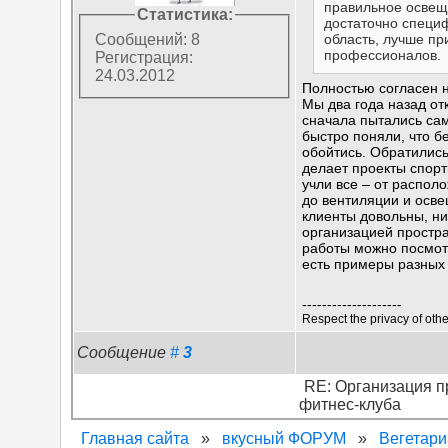
правильное освещ
Статистика:
достаточно специ
область, лучше пр
Сообщений: 8
профессионалов.
Регистрация:
24.03.2012
Полностью согласен 
Мы два года назад от
сначала пытались сам
быстро поняли, что б
обойтись. Обратились
делает проекты спор
учли все – от распол
до вентиляции и осв
клиенты довольны, ни
организацией простра
работы можно посмо
есть примеры разных
--------------------
Respect the privacy of othe
Сообщение
#
3
RE: Организация п
фитнес-клуба
Главная сайта
»
вкусный ФОРУМ
»
Вегетари