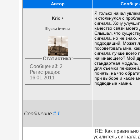
Автор
Сообще
Я только начал увлек
Krio
•
и столкнулся с пробл
сигнала. Хочу улучши
качество связи моего
Шукач істини.
Слышал, что существ
сигнала, но не знаю, 
подходящий. Может л
посоветовать мне, ка
сигнала лучше всего 
начинающего? Мой др
Статистика:
стандартная модель,
Сообщений: 2
для съемки пейзажей
Регистрация:
понять, на что обрат
16.01.2011
при выборе и какие м
подводные камни.
Сообщение
#
1
RE: Как правильно
усилитель сигнала 