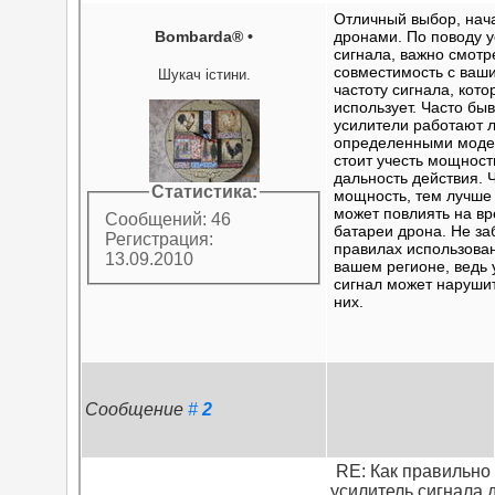
Отличный выбор, нач
Bombarda®
•
дронами. По поводу 
сигнала, важно смотр
совместимость с ваш
Шукач істини.
частоту сигнала, кото
использует. Часто быв
усилители работают 
определенными моде
стоит учесть мощност
дальность действия.
Статистика:
мощность, тем лучше 
может повлиять на в
Сообщений: 46
батареи дрона. Не за
Регистрация:
правилах использова
13.09.2010
вашем регионе, ведь
сигнал может наруши
них.
Сообщение
#
2
RE: Как правильно
усилитель сигнала 