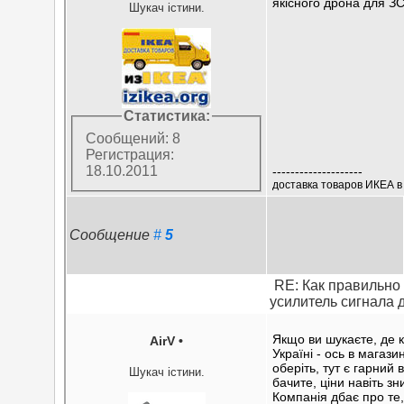
якісного дрона для ЗС
Шукач істини.
Статистика:
Сообщений: 8
Регистрация:
18.10.2011
--------------------
доставка товаров ИКЕА в
Сообщение
#
5
RE: Как правильно
усилитель сигнала 
Якщо ви шукаєте, де 
AirV
•
Україні - ось в магази
оберіть, тут є гарний 
Шукач істини.
бачите, ціни навіть з
Компанія дбає про те