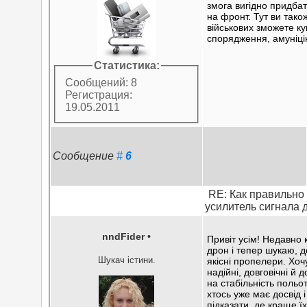
змога вигідно придба
на фронт. Тут ви тако
військових зможете ку
спорядження, амуніці
Статистика:
Сообщений: 8
Регистрация:
19.05.2011
Сообщение
#
6
RE: Как правильно
усилитель сигнала 
nndFider
•
Привіт усім! Недавно 
дрон і тепер шукаю, 
Шукач істини.
якісні пропелери. Хоч
надійні, довговічні й
на стабільність польо
хтось уже має досвід 
підказати, де краще ї