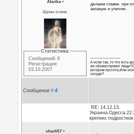
Alarika
•
делаем ставки. при о
запакую и утеплю.
Шукач істини.
Статистика:
--------------------
Сообщений: 8
А если так, то что есть 
Регистрация:
ее обожествляют люди?С
03.10.2007
котором пустота,Или ого
сосуде?
Сообщение
#
4
RE: 14.12.13.
Украина.Одесса.22.
крепких подростков
charli57
•