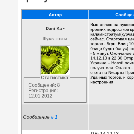
Автор
Сообще
Выставляю на аукцион
Dani-Ka
•
крепких подростков к
каламистратум(курчав
Шукач істини.
сейчас. Стартовая це
торгов - 5грн. Блиц 1
блице будет бонус) 
- 5 минут. Окончание
14.12.13 в 22.30 Отпр
Украине – Новой почт
получателя. Оплата 
счета на №карты Прив
Удачных торгов, и хо
Статистика:
настроения!
Сообщений: 8
Регистрация:
12.01.2012
Сообщение
#
1
RE: 14.12.13.