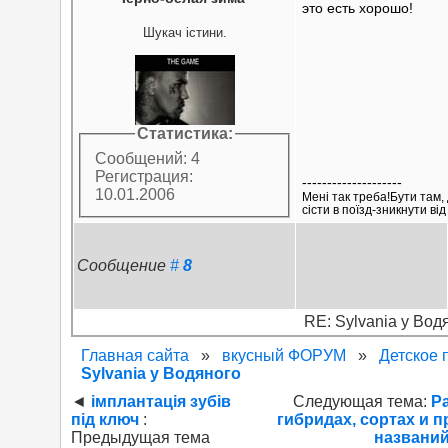
это есть хорошо!
Шукач істини.
Статистика:
Сообщений: 4
Регистрация:
--------------------
10.01.2006
Мені так треба!Бути там, 
сісти в поїзд-зникнути від
Сообщение
#
8
RE: Sylvania у Вод
Главная сайта
»
вкусный ФОРУМ
»
Детское 
Sylvania у Водяного
◄
імплантація зубів
Следующая тема:
Р
під ключ
:
гибридах, сортах и 
Предыдущая тема
названи