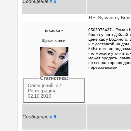
Сообщение
#
5
RE: Sylvania у Вод
0503076437 - Роман 
iskaska
•
брала у него Дэйлайт
цене как у Водяного,
Шукач істини.
и с доставкой на дом
54Вт тоже он подвозил
что можете уточнить, 
может продать. ламп
не всегда хорошо до
перевозчиками
Статистика:
Сообщений: 32
Регистрация:
02.10.2010
Сообщение
#
6