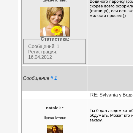
Шукач істини.
Водяного парочку гро
скорее всего оформл
(пятница), еси есть 
милости просим ))
Статистика:
Сообщений: 1
Регистрация:
16.04.2012
Сообщение
#
1
RE: Sylvania у Вод
natalek
•
Ты б дал людям хотя
обдумать. Может кто 
Шукач істини.
заказу.