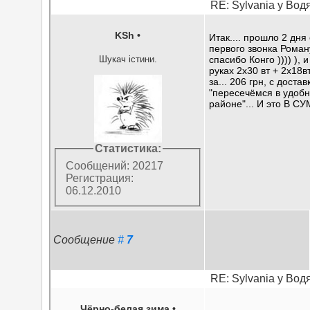
RE: Sylvania у Вод
KSh
•
Итак.... прошло 2 дня
первого звонка Роман
Шукач істини.
спасибо Конго )))) ), 
руках 2х30 вт + 2х18
за... 206 грн, с достав
"пересечёмся в удоб
районе"... И это В СУ
Статистика:
Сообщений: 20217
Регистрация:
06.12.2010
Сообщение
#
7
RE: Sylvania у Вод
Чёрно-белая зима
•