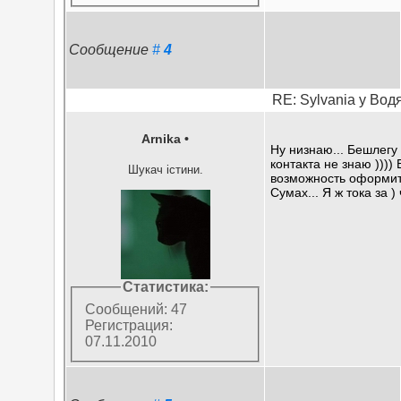
Сообщение
#
4
RE: Sylvania у Вод
Arnika
•
Ну низнаю... Бешлегу
контакта не знаю )))) 
Шукач істини.
возможность оформит
Сумах... Я ж тока за )
Статистика:
Сообщений: 47
Регистрация:
07.11.2010