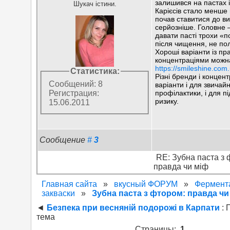
залишився на пастах 
Шукач істини.
Карієсів стало менше 
почав ставитися до в
серйозніше. Головне —
давати пасті трохи «
після чищення, не по
Хороші варіанти із п
концентраціями можна
https://smileshine.com.
Статистика:
Різні бренди і концент
Сообщений: 8
варіанти і для звичай
профілактики, і для 
Регистрация:
ризику.
15.06.2011
Сообщение
#
3
RE: Зубна паста з 
правда чи міф
Главная сайта
»
вкусный ФОРУМ
»
Фермент
закваски
»
Зубна паста з фтором: правда чи
◄
Безпека при весняній подорожі в Карпати
: 
тема
Страницы:
1