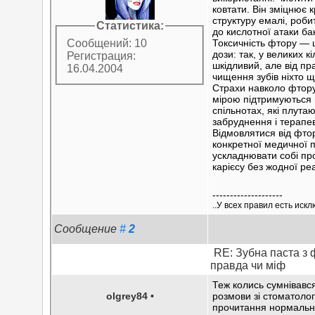
ковтати. Він зміцнює 
структуру емалі, робит
Статистика:
до кислотної атаки ба
Токсичність фтору — 
Сообщений: 10
дози: так, у великих кі
Регистрация:
шкідливий, але від п
16.04.2004
чищення зубів ніхто щ
Страхи навколо фтор
мірою підтримуються 
спільнотах, які плут
забруднення і терапев
Відмовлятися від фто
конкретної медичної 
ускладнювати собі пр
карієсу без жодної ре
--------------------
..У всех правил есть иск
Сообщение
#
2
RE: Зубна паста з 
правда чи міф
Теж колись сумнівався
olgrey84
•
розмови зі стоматолог
прочитання нормаль