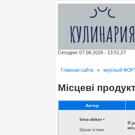
Сегодня: 07.08.2026 - 13:51:27
Главная сайта
»
вкусный ФО
Місцеві продук
Автор
Irina-dekor
•
Я р
міс
Шукач істини.