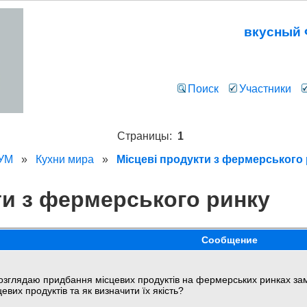
вкусный
Поиск
Участники
Страницы:
1
РУМ
»
Кухни мира
»
Місцеві продукти з фермерського
ти з фермерського ринку
Сообщение
озглядаю придбання місцевих продуктів на фермерських ринках замі
цевих продуктів та як визначити їх якість?