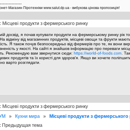
----------------
рнет-Магазин Пiротехнiки www.salut.dp.ua - вибухова цiнова пропозицiя!
 Місцеві продукти з фермерського ринку
мій досвід, я почав купувати продукти на фермерському ринку рік том
. На відміну від магазинних продуктів, місцеві овощи та фрукти мают
жість. Я також почув безпосередньо від фермерів про те, як вони в
вненість у якості. На сайті я знайшов інформацію про переваги місце
сть. Рекомендую вам звернутися сюди:
https://world-of-foods.com
. Т
цевих продуктів та їх користі для здоров'я. Якщо ви хочете поліпшити 
сно варто розглядати.
 Місцеві продукти з фермерського ринку
РУМ
»
Кухни мира
»
Місцеві продукти з фермерського
: Предыдущая тема