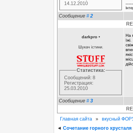
14.12.2010
----
Iнте
Сообщение
#
2
RE:
На 
darkpro
•
їжі
сві
Шукач істини.
впе
які
міс
дій
Статистика:
Сообщений: 8
Регистрация:
25.03.2010
Сообщение
#
3
RE:
Главная сайта
»
вкусный ФО
◄
Сочетание горного хрусталя